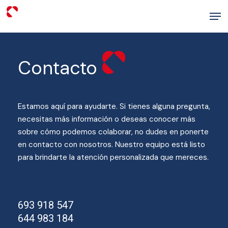
Skip
Men
to
Close
main
Menu
content
Contacto
Estamos aquí para ayudarte. Si tienes alguna pregunta,
necesitas más información o deseas conocer más
sobre cómo podemos colaborar, no dudes en ponerte
en contacto con nosotros. Nuestro equipo está listo
para brindarte la atención personalizada que mereces.
693 918 547
644 983 184