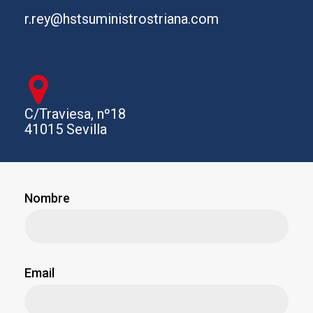
r.rey@hstsuministrostriana.com
C/Traviesa, nº18
41015 Sevilla
Nombre
Email