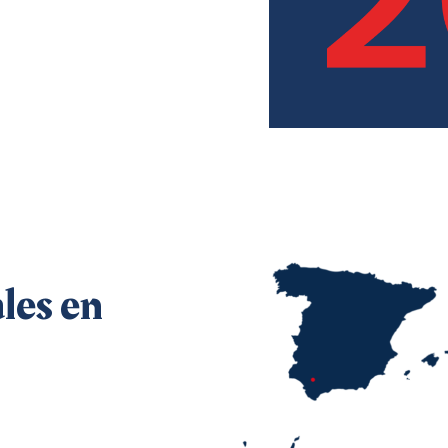
ales
en