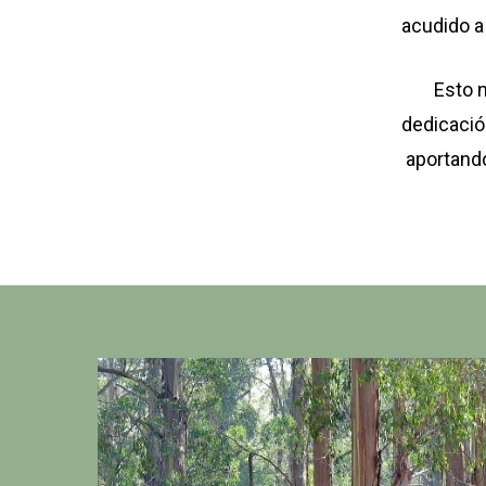
acudido a
Esto n
dedicació
aportand