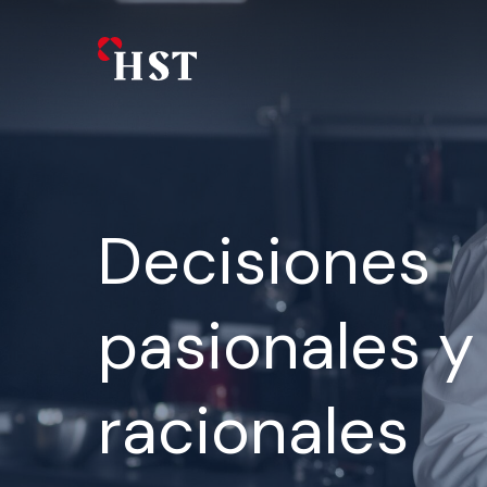
Skip
to
main
content
Decisiones
pasionales y
racionales