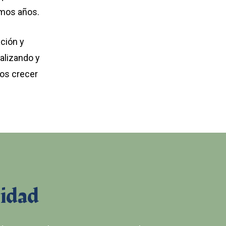
imos años.
ción y
alizando y
os crecer
lidad